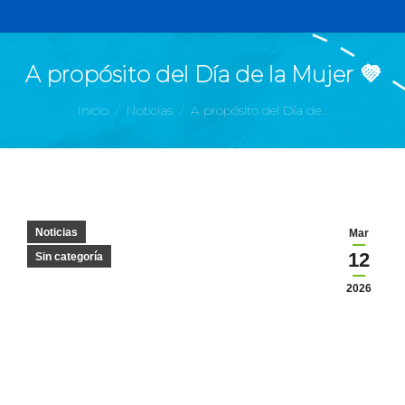
A propósito del Día de la Mujer 💜
Estás aquí:
Inicio
Noticias
A propósito del Día de…
Noticias
Mar
12
Sin categoría
2026