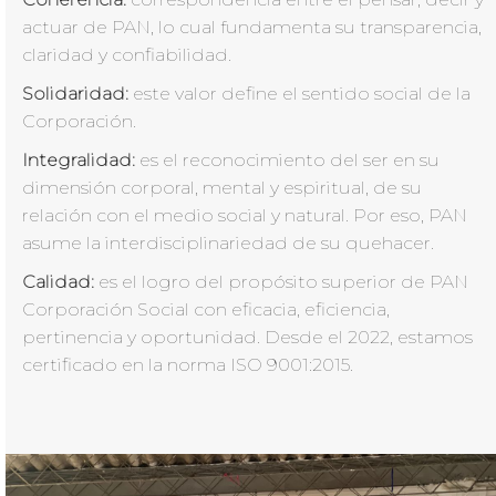
actuar de PAN, lo cual fundamenta su transparencia,
claridad y confiabilidad.
Solidaridad
:
este valor define el sentido social de la
Corporación.
Integralidad:
es el reconocimiento del ser en su
dimensión corporal, mental y espiritual, de su
relación con el medio social y natural. Por eso, PAN
asume la interdisciplinariedad de su quehacer.
Calidad
:
es el logro del propósito superior de PAN
Corporación Social con eficacia, eficiencia,
pertinencia y oportunidad. Desde el 2022, estamos
certificado en la norma ISO 9001:2015.